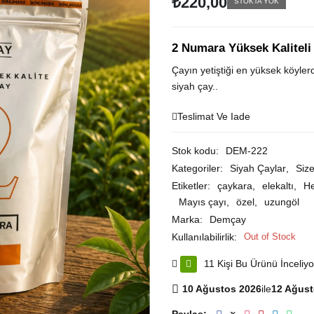
₺
220,00
STOKTA YOK
z
e
r
i
2 Numara Yüksek Kaliteli
n
d
e
Çayın yetiştiği en yüksek köylerd
n
siyah çay..
0
o
y
Teslimat Ve Iade
a
l
d
Stok kodu:
DEM-222
ı
Kategoriler:
Siyah Çaylar
,
Size
Etiketler:
çaykara
,
elekaltı
,
He
Mayıs çayı
,
özel
,
uzungöl
Marka:
Demçay
Kullanılabilirlik:
Out of Stock
11 Kişi Bu Ürünü İnceliyo
10 Ağustos 2026
ile
12 Ağust
Paylaş: