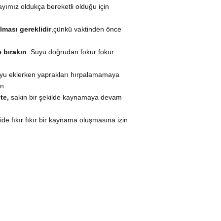
ayımız oldukça bereketli olduğu için
lması gereklidir
,çünkü vaktinden önce
 bırakın
. Suyu doğrudan fokur fokur
uyu eklerken yaprakları hırpalamamaya
n.
te,
sakin bir şekilde kaynamaya devam
de fıkır fıkır bir kaynama oluşmasına izin