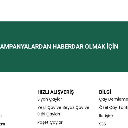
AMPANYALARDAN HABERDAR OLMAK IÇIN
HIZLI ALIŞVERİŞ
BILGI
Siyah Çaylar
Çay Demleme T
Yeşil Çay ve Beyaz Çay ve
Özel Çay Tarifl
Bitki Çayları
sı
İletişim
Poşet Çaylar
ası
SSS