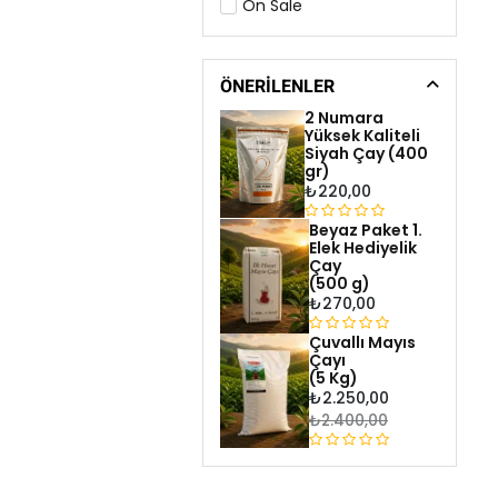
On Sale
ÖNERILENLER
2 Numara
Yüksek Kaliteli
Siyah Çay (400
gr)
₺
220,00
Beyaz Paket 1.
5
Elek Hediyelik
ü
Çay
z
(500 g)
e
₺
270,00
r
Çuvallı Mayıs
i
5
Çayı
n
ü
(5 Kg)
d
z
₺
2.250,00
e
e
₺
2.400,00
n
r
0
i
5
o
n
ü