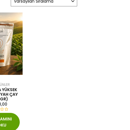
ÜNLER
 YÜKSEK
SIYAH ÇAY
 GR)
0,00
AMINI
OKU