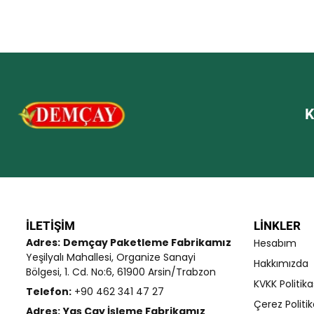
y
d
z
a
e
e
l
n
r
d
0
i
ı
o
n
y
d
a
e
l
n
K
d
0
ı
o
y
a
l
d
ı
İLETIŞIM
LINKLER
Adres:
Demçay Paketleme Fabrikamız
Hesabım
Yeşilyalı Mahallesi, Organize Sanayi
Hakkımızda
Bölgesi, 1. Cd. No:6, 61900 Arsin/Trabzon
KVKK Politika
Telefon:
+90 462 341 47 27
Çerez Politik
Adres:
Yaş Çay İşleme Fabrikamız