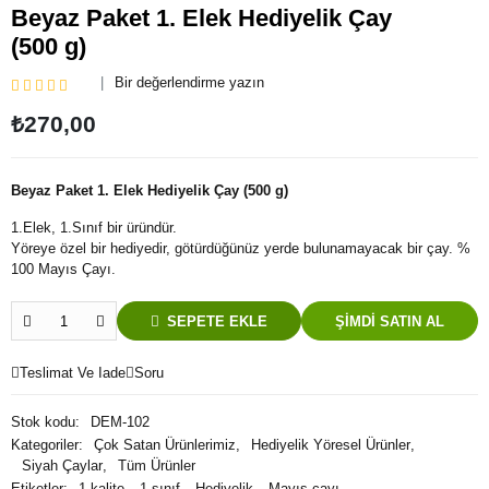
Beyaz Paket 1. Elek Hediyelik Çay
(500 g)
Bir değerlendirme yazın
5
₺
270,00
ü
z
e
r
i
Beyaz Paket 1. Elek Hediyelik Çay (500 g)
n
d
1.Elek, 1.Sınıf bir üründür.
e
Yöreye özel bir hediyedir, götürdüğünüz yerde bulunamayacak bir çay. %
n
0
100 Mayıs Çayı.
o
y
a
SEPETE EKLE
ŞIMDI SATIN AL
l
d
ı
Teslimat Ve Iade
Soru
Stok kodu:
DEM-102
Kategoriler:
Çok Satan Ürünlerimiz
,
Hediyelik Yöresel Ürünler
,
Siyah Çaylar
,
Tüm Ürünler
Etiketler:
1.kalite
,
1.sınıf
,
Hediyelik
,
Mayıs çayı