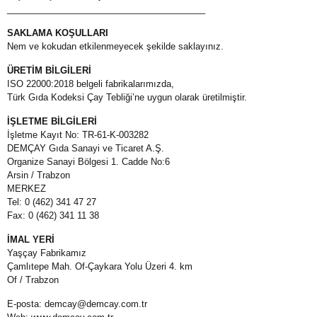
________________________________________
SAKLAMA KOŞULLARI
Nem ve kokudan etkilenmeyecek şekilde saklayınız.
ÜRETİM BİLGİLERİ
ISO 22000:2018 belgeli fabrikalarımızda,
Türk Gıda Kodeksi Çay Tebliği’ne uygun olarak üretilmiştir.
İŞLETME BİLGİLERİ
İşletme Kayıt No: TR-61-K-003282
DEMÇAY Gıda Sanayi ve Ticaret A.Ş.
Organize Sanayi Bölgesi 1. Cadde No:6
Arsin / Trabzon
MERKEZ
Tel: 0 (462) 341 47 27
Fax: 0 (462) 341 11 38
İMAL YERİ
Yaşçay Fabrikamız
Çamlıtepe Mah. Of-Çaykara Yolu Üzeri 4. km
Of / Trabzon
E-posta: demcay@demcay.com.tr