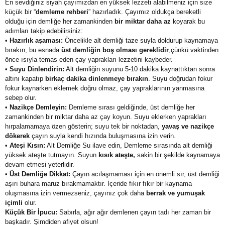
En sevdiğiniz siyah çayımızdan en yüksek lezzeti alabilmeniz için size
küçük bir “
demleme rehberi
” hazırladık. Çayımız oldukça bereketli
olduğu için demliğe her zamankinden
bir miktar daha az
koyarak bu
adımları takip edebilirsiniz:
•
Hazırlık aşaması:
Öncelikle alt demliği taze suyla doldurup kaynamaya
bırakın; bu esnada
üst demliğin boş olması gereklidir
,çünkü vaktinden
önce ısıyla temas eden çay yaprakları lezzetini kaybeder.
•
Suyu Dinlendirin:
Alt demliğin suyunu 5-10 dakika kaynattıktan sonra
altını kapatıp
birkaç dakika dinlenmeye bırakın
. Suyu doğrudan fokur
fokur kaynarken eklemek doğru olmaz, çay yapraklarının yanmasına
sebep olur.
•
Nazikçe Demleyin:
Demleme sırası geldiğinde, üst demliğe her
zamankinden bir miktar daha az çay koyun. Suyu eklerken yaprakları
hırpalamamaya özen gösterin; suyu tek bir noktadan,
yavaş ve nazikçe
dökerek
çayın suyla kendi hızında buluşmasına izin verin.
•
Ateşi Kısın:
Alt Demliğe Su ilave edin, Demleme sırasında alt demliği
yüksek ateşte tutmayın. Suyun
kısık ateşte,
sakin bir şekilde kaynamaya
devam etmesi yeterlidir.
•
Üst Demliğe Dikkat:
Çayın acılaşmaması için en önemli sır, üst demliği
aşırı buhara maruz bırakmamaktır. İçeride fıkır fıkır bir kaynama
oluşmasına izin vermezseniz, çayınız çok daha
berrak ve yumuşak
içimli
olur.
Küçük Bir İpucu:
Sabırla, ağır ağır demlenen çayın tadı her zaman bir
başkadır. Şimdiden afiyet olsun!