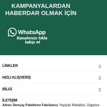
o
o
KAMPANYALARDAN
y
y
a
a
HABERDAR OLMAK IÇIN
l
l
d
d
ı
ı
LINKLER
HIZLI ALIŞVERİŞ
BILGI
İLETIŞIM
Adres:
Demçay Paketleme Fabrikamız
Yeşilyalı Mahallesi, Organize