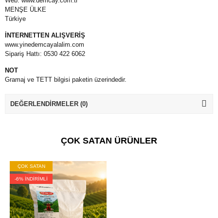
Web: www.demcay.com.tr
MENŞE ÜLKE
Türkiye
İNTERNETTEN ALIŞVERİŞ
www.yinedemcayalalim.com
Sipariş Hattı: 0530 422 6062
NOT
Gramaj ve TETT bilgisi paketin üzerindedir.
DEĞERLENDIRMELER (0)
ÇOK SATAN ÜRÜNLER
ÇOK SATAN
-6% İNDIRIMLI