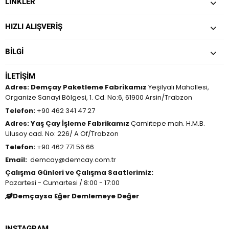
LINKLER
HIZLI ALIŞVERİŞ
BILGI
İLETIŞIM
Adres:
Demçay Paketleme Fabrikamız
Yeşilyalı Mahallesi,
Organize Sanayi Bölgesi, 1. Cd. No:6, 61900 Arsin/Trabzon
Telefon:
+90 462 341 47 27
Adres:
Yaş Çay İşleme Fabrikamız
Çamlıtepe mah. H.M.B.
Ulusoy cad. No: 226/ A Of/Trabzon
Telefon:
+90 462 771 56 66
Email:
demcay@demcay.com.tr
Çalışma Günleri ve Çalışma Saatlerimiz:
Pazartesi - Cumartesi / 8:00 - 17:00
Demçaysa Eğer Demlemeye Değer
INSTAGRAM