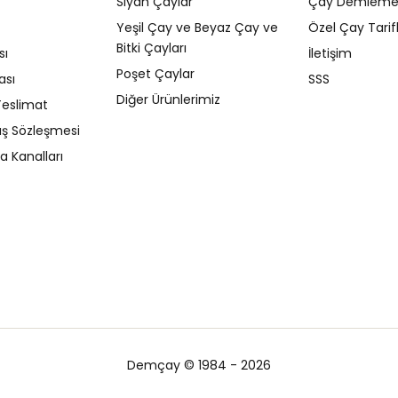
Siyah Çaylar
Çay Demleme T
Yeşil Çay ve Beyaz Çay ve
Özel Çay Tarifl
Bitki Çayları
sı
İletişim
Poşet Çaylar
ası
SSS
Diğer Ürünlerimiz
eslimat
ış Sözleşmesi
 Kanalları
Demçay © 1984 - 2026