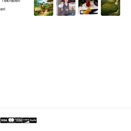
eknikleri
eri