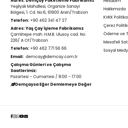
Adres:
Demçay Paketleme Fabrikamız
Hesabım
Yeşilyalı Mahallesi, Organize Sanayi
Hakkımızda
Bölgesi, 1. Cd. No:6, 61900 Arsin/Trabzon
KVKK Politika
Telefon:
+90 462 341 47 27
Çerez Politik
Adres:
Yaş Çay İşleme Fabrikamız
Ödeme ve T
Çamlıtepe mah. H.M.B. Ulusoy cad. No:
226/ A Of/Trabzon
Mesafeli Sat
Telefon:
+90 462 771 56 66
Sosyal Medya
Email:
demcay@demcay.com.tr
Çalışma Günleri ve Çalışma
Saatlerimiz:
Pazartesi - Cumartesi / 8:00 - 17:00
Demçaysa Eğer Demlemeye Değer