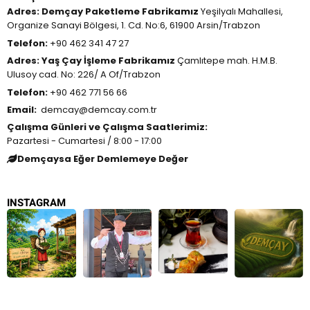
Adres:
Demçay Paketleme Fabrikamız
Yeşilyalı Mahallesi,
Organize Sanayi Bölgesi, 1. Cd. No:6, 61900 Arsin/Trabzon
Telefon:
+90 462 341 47 27
Adres:
Yaş Çay İşleme Fabrikamız
Çamlıtepe mah. H.M.B.
Ulusoy cad. No: 226/ A Of/Trabzon
Telefon:
+90 462 771 56 66
Email:
demcay@demcay.com.tr
Çalışma Günleri ve Çalışma Saatlerimiz:
Pazartesi - Cumartesi / 8:00 - 17:00
Demçaysa Eğer Demlemeye Değer
INSTAGRAM