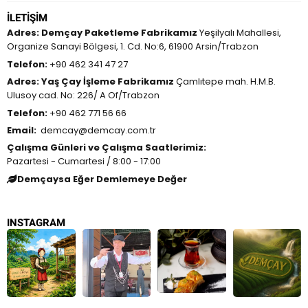
İLETIŞIM
Adres:
Demçay Paketleme Fabrikamız
Yeşilyalı Mahallesi,
Organize Sanayi Bölgesi, 1. Cd. No:6, 61900 Arsin/Trabzon
Telefon:
+90 462 341 47 27
Adres:
Yaş Çay İşleme Fabrikamız
Çamlıtepe mah. H.M.B.
Ulusoy cad. No: 226/ A Of/Trabzon
Telefon:
+90 462 771 56 66
Email:
demcay@demcay.com.tr
Çalışma Günleri ve Çalışma Saatlerimiz:
Pazartesi - Cumartesi / 8:00 - 17:00
Demçaysa Eğer Demlemeye Değer
INSTAGRAM