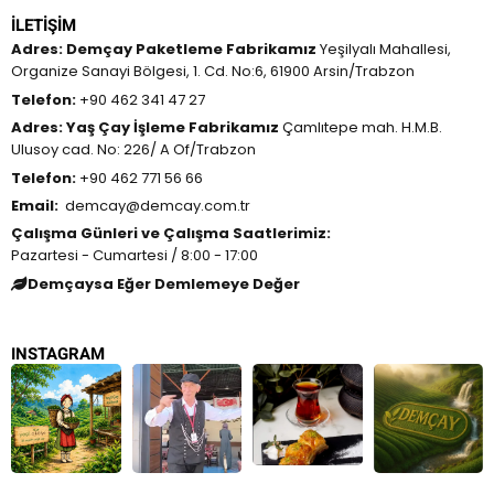
İLETIŞIM
Adres:
Demçay Paketleme Fabrikamız
Yeşilyalı Mahallesi,
Organize Sanayi Bölgesi, 1. Cd. No:6, 61900 Arsin/Trabzon
Telefon:
+90 462 341 47 27
Adres:
Yaş Çay İşleme Fabrikamız
Çamlıtepe mah. H.M.B.
Ulusoy cad. No: 226/ A Of/Trabzon
Telefon:
+90 462 771 56 66
Email:
demcay@demcay.com.tr
Çalışma Günleri ve Çalışma Saatlerimiz:
Pazartesi - Cumartesi / 8:00 - 17:00
Demçaysa Eğer Demlemeye Değer
INSTAGRAM