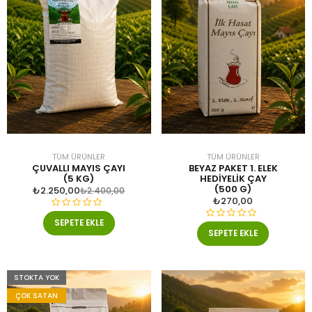
TÜM ÜRÜNLER
TÜM ÜRÜNLER
ÇUVALLI MAYIS ÇAYI
BEYAZ PAKET 1. ELEK
(5 KG)
HEDIYELIK ÇAY
(500 G)
₺
2.250,00
₺
2.400,00
₺
270,00
5
SEPETE EKLE
5
ü
SEPETE EKLE
ü
z
z
e
e
r
STOKTA YOK
r
i
ÇOK SATAN
i
n