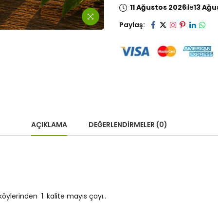
11 Ağustos 2026
ile
13 Ağu
Paylaş:
AÇIKLAMA
DEĞERLENDIRMELER (0)
öylerinden 1. kalite mayıs çayı..