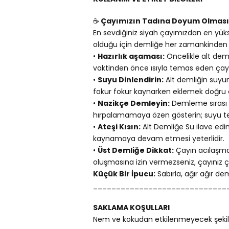
☕
Çayımızın Tadına Doyum Olması
En sevdiğiniz siyah çayımızdan en yükse
olduğu için demliğe her zamankinde
•
Hazırlık aşaması:
Öncelikle alt dem
vaktinden önce ısıyla temas eden çay y
•
Suyu Dinlendirin:
Alt demliğin suyun
fokur fokur kaynarken eklemek doğru 
•
Nazikçe Demleyin:
Demleme sırası g
hırpalamamaya özen gösterin; suyu te
•
Ateşi Kısın:
Alt Demliğe Su ilave edi
kaynamaya devam etmesi yeterlidir.
•
Üst Demliğe Dikkat:
Çayın acılaşmam
oluşmasına izin vermezseniz, çayınız
Küçük Bir İpucu:
Sabırla, ağır ağır d
_____________________________
SAKLAMA KOŞULLARI
Nem ve kokudan etkilenmeyecek şekild