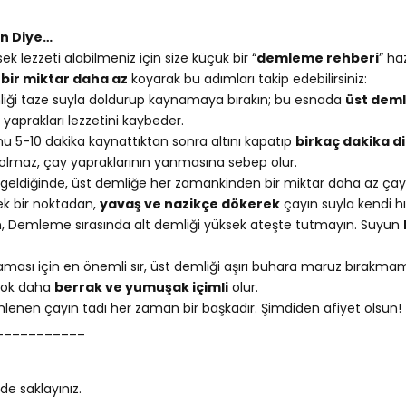
n Diye…
k lezzeti alabilmeniz için size küçük bir “
demleme rehberi
” ha
n
bir miktar daha az
koyarak bu adımları takip edebilirsiniz:
liği taze suyla doldurup kaynamaya bırakın; bu esnada
üst deml
aprakları lezzetini kaybeder.
u 5-10 dakika kaynattıktan sonra altını kapatıp
birkaç dakika d
olmaz, çay yapraklarının yanmasına sebep olur.
eldiğinde, üst demliğe her zamankinden bir miktar daha az çay 
k bir noktadan,
yavaş ve nazikçe dökerek
çayın suyla kendi hı
n, Demleme sırasında alt demliği yüksek ateşte tutmayın. Suyun
ası için en önemli sır, üst demliği aşırı buhara maruz bırakmamakt
 çok daha
berrak ve yumuşak içimli
olur.
emlenen çayın tadı her zaman bir başkadır. Şimdiden afiyet olsun!
___________
e saklayınız.