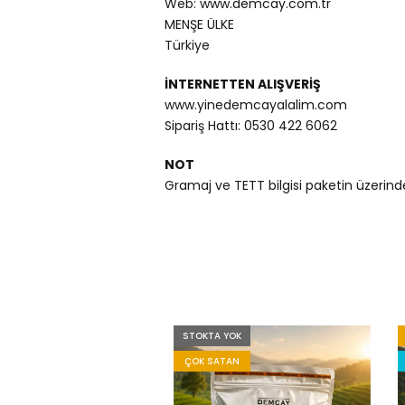
Web: www.demcay.com.tr
MENŞE ÜLKE
Türkiye
İNTERNETTEN ALIŞVERİŞ
www.yinedemcayalalim.com
Sipariş Hattı: 0530 422 6062
NOT
Gramaj ve TETT bilgisi paketin üzerinde
STOKTA YOK
ÇOK SATAN