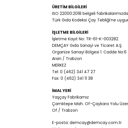
ÜRETİM BİLGİLERİ
ISO 22000:2018 belgeli fabrikalarımızda
Türk Gıda Kodeksi Çay Tebliği’ne uygun 
İŞLETME BİLGİLERİ
İşletme Kayıt No: TR-61-K-003282
DEMÇAY Gıda Sanayi ve Ticaret A.Ş.
Organize Sanayi Bölgesi 1. Cadde No:6
Arsin / Trabzon
MERKEZ
Tel: 0 (462) 341 47 27
Fax: 0 (462) 341 11 38
İMAL YERİ
Yaşçay Fabrikamız
Çamlıtepe Mah. Of-Çaykara Yolu Üzer
Of / Trabzon
E-posta: demcay@demcay.com.tr