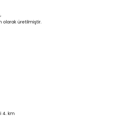
,
olarak üretilmiştir.
i 4. km