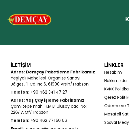
d
e
n
K
0
o
y
a
l
d
ı
İLETIŞIM
LINKLER
Adres:
Demçay Paketleme Fabrikamız
Hesabım
Yeşilyalı Mahallesi, Organize Sanayi
Hakkımızda
Bölgesi, 1. Cd. No:6, 61900 Arsin/Trabzon
KVKK Politika
Telefon:
+90 462 341 47 27
Çerez Politik
Adres:
Yaş Çay İşleme Fabrikamız
Ödeme ve T
Çamlıtepe mah. H.M.B. Ulusoy cad. No:
226/ A Of/Trabzon
Mesafeli Sat
Telefon:
+90 462 771 56 66
Sosyal Medya
Email:
demcay@demcay.com.tr