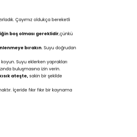
zırladık. Çayımız oldukça bereketli
iğin boş olması gereklidir
,çünkü
inlenmeye bırakın
. Suyu doğrudan
koyun. Suyu eklerken yaprakları
zında buluşmasına izin verin.
kısık ateşte,
sakin bir şekilde
ır. İçeride fıkır fıkır bir kaynama