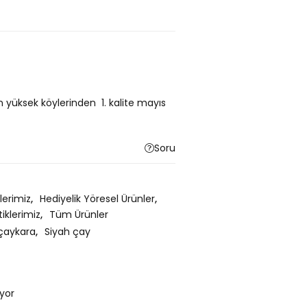
n yüksek köylerinden 1. kalite mayıs
Soru
lerimiz
,
Hediyelik Yöresel Ürünler
,
iklerimiz
,
Tüm Ürünler
çaykara
,
Siyah çay
iyor