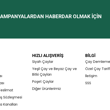
d
e
e
n
n
0
AMPANYALARDAN HABERDAR OLMAK IÇIN
0
o
o
y
y
a
a
l
l
d
d
ı
ı
HIZLI ALIŞVERİŞ
BILGI
Siyah Çaylar
Çay Demleme T
Yeşil Çay ve Beyaz Çay ve
Özel Çay Tarifl
Bitki Çayları
sı
İletişim
Poşet Çaylar
ası
SSS
Diğer Ürünlerimiz
eslimat
ış Sözleşmesi
 Kanalları