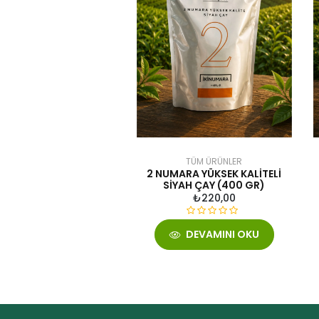
TÜM ÜRÜNLER
2 NUMARA YÜKSEK KALITELI
SIYAH ÇAY (400 GR)
₺
220,00
5
DEVAMINI OKU
ü
z
e
r
i
n