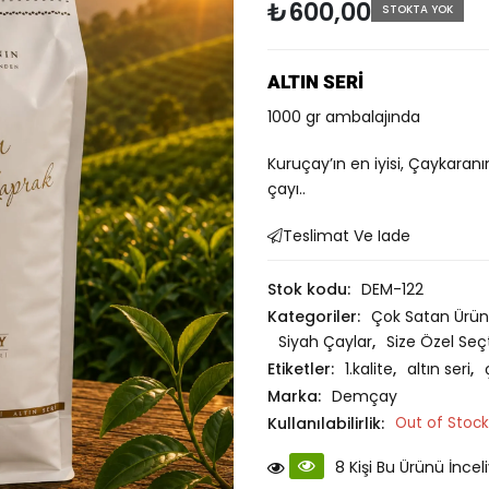
₺
600,00
ü
STOKTA YOK
z
e
r
ALTIN SERİ
i
1000 gr ambalajında
n
d
e
Kuruçay’ın en iyisi, Çaykaranı
n
çayı..
0
o
Teslimat Ve Iade
y
a
Stok kodu:
DEM-122
l
d
Kategoriler:
Çok Satan Ürün
ı
Siyah Çaylar
,
Size Özel Seçt
Etiketler:
1.kalite
,
altın seri
,
Marka:
Demçay
Kullanılabilirlik:
Out of Stock
8 Kişi Bu Ürünü İncel