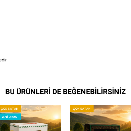
dir.
BU ÜRÜNLERI DE BEĞENEBILIRSINIZ
ÇOK SATAN
ÇOK SATAN
YENI ÜRÜN