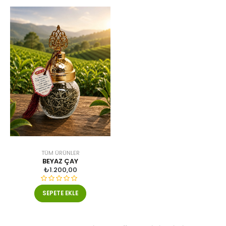
TÜM ÜRÜNLER
BEYAZ ÇAY
₺
1.200,00
5
SEPETE EKLE
ü
z
e