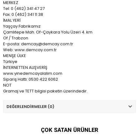
MERKEZ
Tel: 0 (462) 341 47 27
Fax: 0 (462) 341 11 38
İMAL YERİ
Yaşçay Fabrikamız
Çamlıtepe Mah. Of-Çaykara Yolu Üzeri 4. km
Of / Trabzon
E-posta: demcay@demcay.com.tr
Web: www.demcay.com.tr
MENŞE ÜLKE
Türkiye
İNTERNETTEN ALIŞVERİŞ
www.yinedemcayalalim.com
Sipariş Hattı: 0530 422 6062
NOT
Gramaj ve TETT bilgisi paketin üzerindedir.
DEĞERLENDIRMELER (0)
ÇOK SATAN ÜRÜNLER