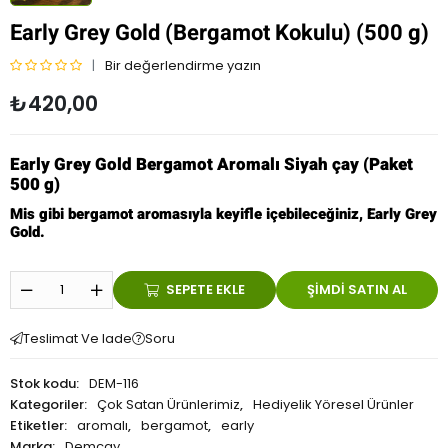
Early Grey Gold (Bergamot Kokulu) (500 g)
Bir değerlendirme yazın
5
₺
420,00
ü
z
e
Early Grey Gold Bergamot Aromalı Siyah çay (Paket
r
500 g)
i
n
Mis gibi bergamot aromasıyla keyifle içebileceğiniz, Early Grey
d
Gold.
e
n
0
SEPETE EKLE
ŞIMDI SATIN AL
o
y
Teslimat Ve Iade
Soru
a
l
Stok kodu:
DEM-116
d
Kategoriler:
Çok Satan Ürünlerimiz
,
Hediyelik Yöresel Ürünler
ı
Etiketler:
aromalı
,
bergamot
,
early
Marka:
Demçay