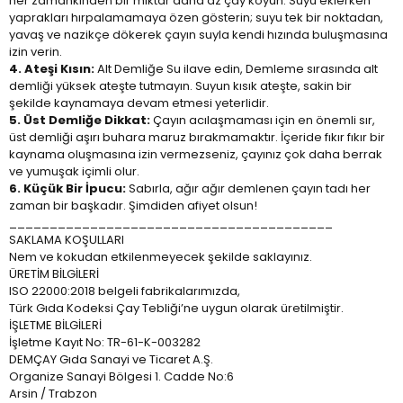
her zamankinden bir miktar daha az çay koyun. Suyu eklerken
yaprakları hırpalamamaya özen gösterin; suyu tek bir noktadan,
yavaş ve nazikçe dökerek çayın suyla kendi hızında buluşmasına
izin verin.
4. Ateşi Kısın:
Alt Demliğe Su ilave edin, Demleme sırasında alt
demliği yüksek ateşte tutmayın. Suyun kısık ateşte, sakin bir
şekilde kaynamaya devam etmesi yeterlidir.
5. Üst Demliğe Dikkat:
Çayın acılaşmaması için en önemli sır,
üst demliği aşırı buhara maruz bırakmamaktır. İçeride fıkır fıkır bir
kaynama oluşmasına izin vermezseniz, çayınız çok daha berrak
ve yumuşak içimli olur.
6. Küçük Bir İpucu:
Sabırla, ağır ağır demlenen çayın tadı her
zaman bir başkadır. Şimdiden afiyet olsun!
________________________________________
SAKLAMA KOŞULLARI
Nem ve kokudan etkilenmeyecek şekilde saklayınız.
ÜRETİM BİLGİLERİ
ISO 22000:2018 belgeli fabrikalarımızda,
Türk Gıda Kodeksi Çay Tebliği’ne uygun olarak üretilmiştir.
İŞLETME BİLGİLERİ
İşletme Kayıt No: TR-61-K-003282
DEMÇAY Gıda Sanayi ve Ticaret A.Ş.
Organize Sanayi Bölgesi 1. Cadde No:6
Arsin / Trabzon