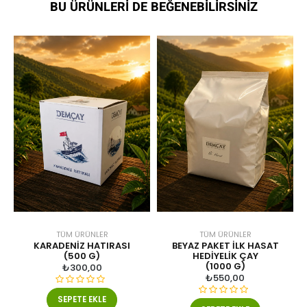
BU ÜRÜNLERI DE BEĞENEBILIRSINIZ
r
i
n
d
e
n
0
o
y
a
l
d
ı
TÜM ÜRÜNLER
TÜM ÜRÜNLER
KARADENIZ HATIRASI
BEYAZ PAKET ILK HASAT
(500 G)
HEDIYELIK ÇAY
(1000 G)
₺
300,00
₺
550,00
5
SEPETE EKLE
5