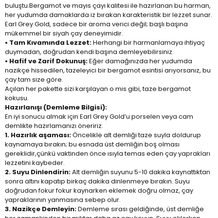
buluştu.Bergamot ve mayıs çayı kalitesi ile hazırlanan bu harman,
her yudumda damaklarda iz bırakan karakteristik bir lezzet sunar.
Earl Grey Gold, sadece bir aroma verici değil; başlı başına
mükemmel bir siyah çay deneyimidir.
• Tam Kıvamında Lezzet:
Herhangi bir harmanlamaya ihtiyaç
duymadan, doğrudan kendi başına demleyebilirsiniz.
• Hafif ve Zarif Dokunuş:
Eğer damağınızda her yudumda
nazikçe hissedilen, tazeleyici bir bergamot esintisi arıyorsanız, bu
çay tam size göre.
Açılan her pakette sizi karşılayan o mis gibi, taze bergamot
kokusu.
Hazırlanışı (Demleme Bilgisi):
En iyi sonucu almak için Earl Grey Gold’u porselen veya cam
demlikte hazırlamanızı öneririz.
1. Hazırlık aşaması:
Öncelikle alt demliği taze suyla doldurup
kaynamaya bırakın; bu esnada üst demliğin boş olması
gereklidir,çünkü vaktinden önce ısıyla temas eden çay yaprakları
lezzetini kaybeder.
2. Suyu Dinlendirin:
Alt demliğin suyunu 5-10 dakika kaynattıktan
sonra altını kapatıp birkaç dakika dinlenmeye bırakın. Suyu
doğrudan fokur fokur kaynarken eklemek doğru olmaz, çay
yapraklarının yanmasına sebep olur.
3. Nazikçe Demleyin:
Demleme sırası geldiğinde, üst demliğe