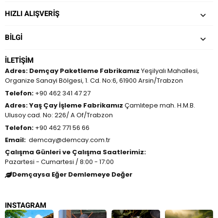
HIZLI ALIŞVERİŞ
BILGI
İLETIŞIM
Adres:
Demçay Paketleme Fabrikamız
Yeşilyalı Mahallesi,
Organize Sanayi Bölgesi, 1. Cd. No:6, 61900 Arsin/Trabzon
Telefon:
+90 462 341 47 27
Adres:
Yaş Çay İşleme Fabrikamız
Çamlıtepe mah. H.M.B.
Ulusoy cad. No: 226/ A Of/Trabzon
Telefon:
+90 462 771 56 66
Email:
demcay@demcay.com.tr
Çalışma Günleri ve Çalışma Saatlerimiz:
Pazartesi - Cumartesi / 8:00 - 17:00
Demçaysa Eğer Demlemeye Değer
INSTAGRAM