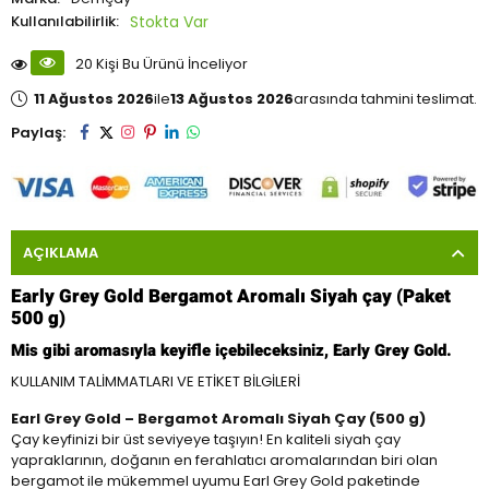
Kullanılabilirlik:
20 Kişi Bu Ürünü İnceliyor
11 Ağustos 2026
ile
13 Ağustos 2026
arasında tahmini teslimat.
Paylaş:
AÇIKLAMA
Early Grey Gold Bergamot Aromalı Siyah çay (Paket
500 g)
Mis gibi aromasıyla keyifle içebileceksiniz, Early Grey Gold.
KULLANIM TALİMMATLARI VE ETİKET BİLGİLERİ
Earl Grey Gold – Bergamot Aromalı Siyah Çay (500 g)
Çay keyfinizi bir üst seviyeye taşıyın! En kaliteli siyah çay
yapraklarının, doğanın en ferahlatıcı aromalarından biri olan
bergamot ile mükemmel uyumu Earl Grey Gold paketinde