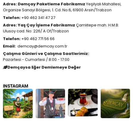
Adres:
Demçay Paketleme Fabrikamız
Yeşilyalı Mahallesi,
Organize Sanayi Bölgesi, 1. Cd. No:6, 61900 Arsin/Trabzon
Telefon:
+90 462 341 47 27
Adres:
Yaş Çay İşleme Fabrikamız
Çamlıtepe mah. H.M.B.
Ulusoy cad. No: 226/ A Of/Trabzon
Telefon:
+90 462 771 56 66
Email:
demcay@demcay.com.tr
Çalışma Günleri ve Çalışma Saatlerimiz:
Pazartesi - Cumartesi / 8:00 - 17:00
Demçaysa Eğer Demlemeye Değer
INSTAGRAM