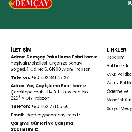
K
d
0
ı
o
y
a
l
d
ı
İLETIŞIM
LINKLER
Adres:
Demçay Paketleme Fabrikamız
Hesabım
Yeşilyalı Mahallesi, Organize Sanayi
Hakkımızda
Bölgesi, 1. Cd. No:6, 61900 Arsin/Trabzon
KVKK Politika
Telefon:
+90 462 341 47 27
Çerez Politik
Adres:
Yaş Çay İşleme Fabrikamız
Ödeme ve T
Çamlıtepe mah. H.M.B. Ulusoy cad. No:
226/ A Of/Trabzon
Mesafeli Sat
Telefon:
+90 462 771 56 66
Sosyal Medya
Email:
demcay@demcay.com.tr
Çalışma Günleri ve Çalışma
Saatlerimiz: