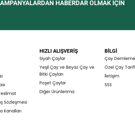
AMPANYALARDAN HABERDAR OLMAK IÇIN
HIZLI ALIŞVERİŞ
BILGI
Siyah Çaylar
Çay Demleme T
Yeşil Çay ve Beyaz Çay ve
Özel Çay Tarifl
Bitki Çayları
sı
İletişim
Poşet Çaylar
ası
SSS
Diğer Ürünlerimiz
eslimat
ış Sözleşmesi
 Kanalları