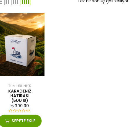
Tek bir sonuç gösteriliyor
TÜM ÜRÜNLER
KARADENIZ
HATIRASI
(500 G)
₺
300,00
5
SEPETE EKLE
ü
z