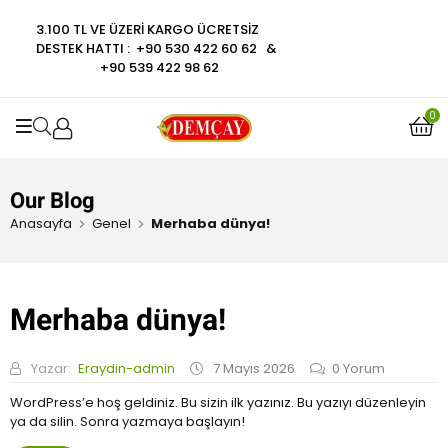
0
ü
a
d
ı
r
o
3.100 TL VE ÜZERI KARGO ÜCRETSIZ
z
l
e
i
y
DESTEK HATTI : +90 530 422 60 62 &
e
d
n
n
a
+90 539 422 98 62
r
ı
0
d
l
i
o
e
d
n
y
0
n
ı
d
OPEN SEARCH
a
0
e
l
o
n
d
y
0
ı
Our Blog
a
o
l
Anasayfa
Genel
Merhaba dünya!
y
d
a
ı
l
d
Merhaba dünya!
ı
Yazar:
Eraydin-admin
7 Mayıs 2026
0
Yorum
WordPress’e hoş geldiniz. Bu sizin ilk yazınız. Bu yazıyı düzenleyin
ya da silin. Sonra yazmaya başlayın!