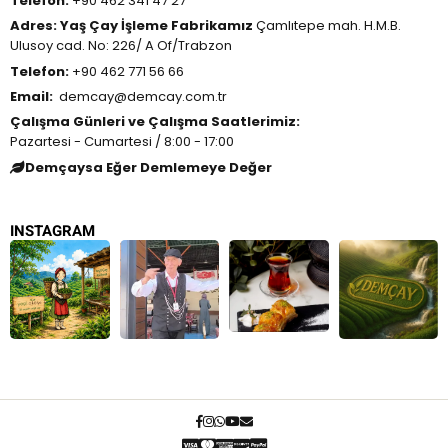
Telefon:
+90 462 341 47 27
Adres:
Yaş Çay İşleme Fabrikamız
Çamlıtepe mah. H.M.B.
Ulusoy cad. No: 226/ A Of/Trabzon
Telefon:
+90 462 771 56 66
Email:
demcay@demcay.com.tr
Çalışma Günleri ve Çalışma Saatlerimiz:
Pazartesi - Cumartesi / 8:00 - 17:00
Demçaysa Eğer Demlemeye Değer
INSTAGRAM